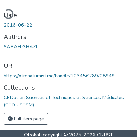
ading...
Date
2016-06-22
Authors
SARAH GHAZI
URI
https://otrohati.imist.ma/handle/123456789/28949
Collections
CEDoc en Sciences et Techniques et Sciences Médicales
(CED - STSM)
Full item page
Otrohati
copyright © 2025-2026
CNRST