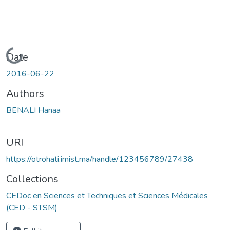
Loading...
Date
2016-06-22
Authors
BENALI Hanaa
URI
https://otrohati.imist.ma/handle/123456789/27438
Collections
CEDoc en Sciences et Techniques et Sciences Médicales
(CED - STSM)