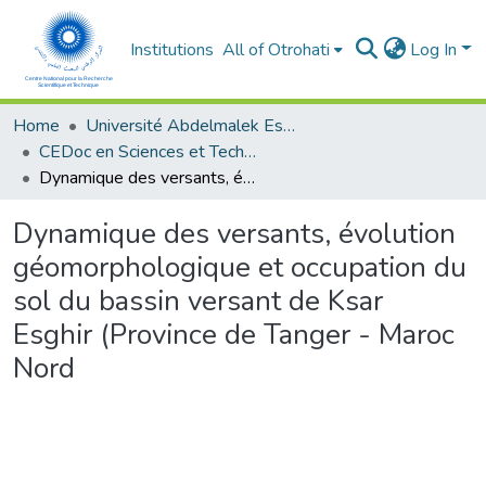
Institutions
All of Otrohati
Log In
Home
Université Abdelmalek Essaâdi - Tétouan
CEDoc en Sciences et Techniques et Sciences Médicales (CED - STSM)
Dynamique des versants, évolution géomorphologique et occupation du sol du bassin versant de Ksar Esghir (Province de Tanger - Maroc Nord
Dynamique des versants, évolution
géomorphologique et occupation du
sol du bassin versant de Ksar
Esghir (Province de Tanger - Maroc
Nord