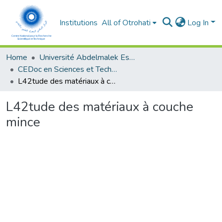
Institutions
All of Otrohati
Log In
Home
Université Abdelmalek Essaâdi - Tétouan
CEDoc en Sciences et Techniques et Sciences Médicales (CED - STSM)
L42tude des matériaux à couche mince
L42tude des matériaux à couche
mince
Loading...