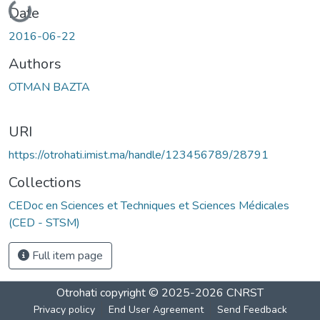
Date
2016-06-22
Authors
OTMAN BAZTA
URI
https://otrohati.imist.ma/handle/123456789/28791
Collections
CEDoc en Sciences et Techniques et Sciences Médicales
(CED - STSM)
Full item page
Otrohati
copyright © 2025-2026
CNRST
Privacy policy
End User Agreement
Send Feedback