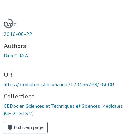
Loading...
Date
2016-06-22
Authors
Dina CHAAL
URI
https://otrohati.imist.ma/handle/123456789/28608
Collections
CEDoc en Sciences et Techniques et Sciences Médicales
(CED - STSM)
Full item page