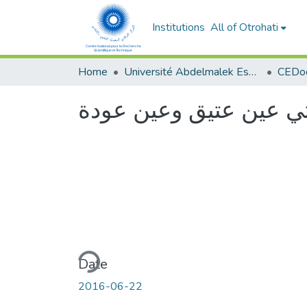
Institutions
All of Otrohati
Home
Université Abdelmalek Essaâdi - Tétouan
تي عين عتيق وعين عودة
Loading...
Date
2016-06-22