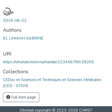
ading...
Date
2016-06-22
Authors
EL LAKKAH SABRINE
URI
https://otrohati.imist.ma/handle/123456789/28295
Collections
CEDoc en Sciences et Techniques et Sciences Médicales
(CED - STSM)
Full item page
Otrohati
copyright © 2025-2026
CNRST