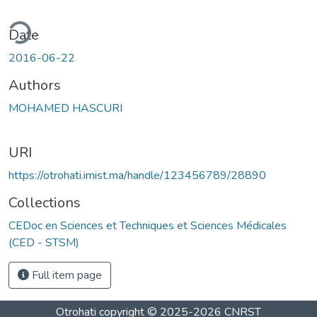
ding...
Date
2016-06-22
Authors
MOHAMED HASCURI
URI
https://otrohati.imist.ma/handle/123456789/28890
Collections
CEDoc en Sciences et Techniques et Sciences Médicales
(CED - STSM)
Full item page
Otrohati
copyright © 2025-2026
CNRST