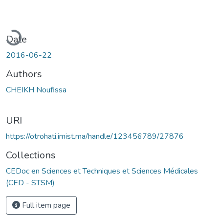
oading...
Date
2016-06-22
Authors
CHEIKH Noufissa
URI
https://otrohati.imist.ma/handle/123456789/27876
Collections
CEDoc en Sciences et Techniques et Sciences Médicales
(CED - STSM)
Full item page