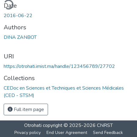
ding...
Date
2016-06-22
Authors
DINA ZANBOT
URI
https://otrohati.imist.ma/handle/123456789/27702
Collections
CEDoc en Sciences et Techniques et Sciences Médicales
(CED - STSM)
Full item page
Otrohati
copyright © 2025-2026
CNRST
Privacy policy
End User Agreement
Send Feedback