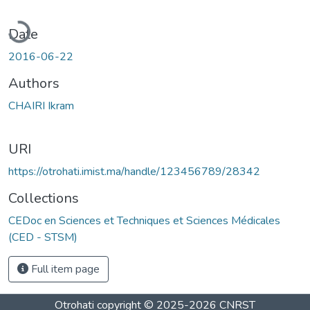
oading...
Date
2016-06-22
Authors
CHAIRI Ikram
URI
https://otrohati.imist.ma/handle/123456789/28342
Collections
CEDoc en Sciences et Techniques et Sciences Médicales
(CED - STSM)
Full item page
Otrohati
copyright © 2025-2026
CNRST