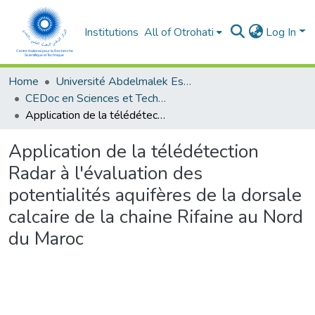
Institutions
All of Otrohati
Log In
Home
Université Abdelmalek Essaâdi - Tétouan
CEDoc en Sciences et Techniques et Sciences Médicales (CED - STSM)
Application de la télédétection Radar à l'évaluation des potentialités aquifères de la dorsale calcaire de la chaine Rifaine au Nord du Maroc
Application de la télédétection
Radar à l'évaluation des
potentialités aquifères de la dorsale
calcaire de la chaine Rifaine au Nord
du Maroc