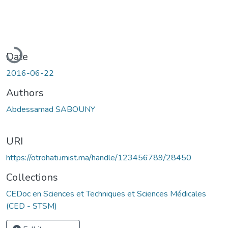
Loading...
Date
2016-06-22
Authors
Abdessamad SABOUNY
URI
https://otrohati.imist.ma/handle/123456789/28450
Collections
CEDoc en Sciences et Techniques et Sciences Médicales
(CED - STSM)