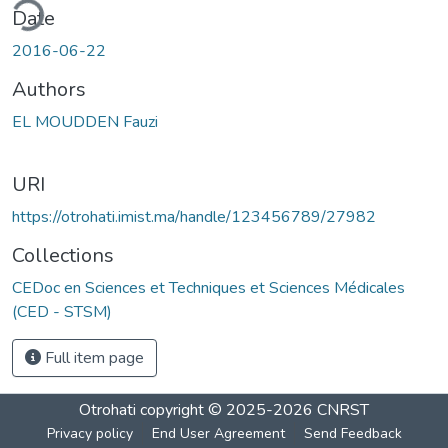
ding...
Date
2016-06-22
Authors
EL MOUDDEN Fauzi
URI
https://otrohati.imist.ma/handle/123456789/27982
Collections
CEDoc en Sciences et Techniques et Sciences Médicales
(CED - STSM)
Full item page
Otrohati
copyright © 2025-2026
CNRST
Privacy policy
End User Agreement
Send Feedback