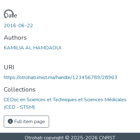
ading...
Date
2016-06-22
Authors
KAMILIA AL HAMDAOUI
URI
https://otrohati.imist.ma/handle/123456789/28963
Collections
CEDoc en Sciences et Techniques et Sciences Médicales
(CED - STSM)
Full item page
Otrohati
copyright © 2025-2026
CNRST