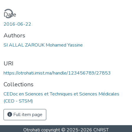
ding...
Date
2016-06-22
Authors
SI ALLAL ZAROUK Mohamed Yassine
URI
https://otrohati.imist.ma/handle/123456789/27853
Collections
CEDoc en Sciences et Techniques et Sciences Médicales
(CED - STSM)
Full item page
Otrohati
copyright © 2025-2026
CNRST