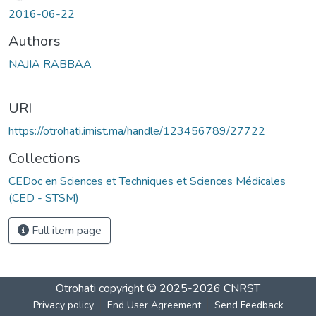
2016-06-22
Authors
NAJIA RABBAA
URI
https://otrohati.imist.ma/handle/123456789/27722
Collections
CEDoc en Sciences et Techniques et Sciences Médicales
(CED - STSM)
Full item page
Otrohati
copyright © 2025-2026
CNRST
Privacy policy
End User Agreement
Send Feedback