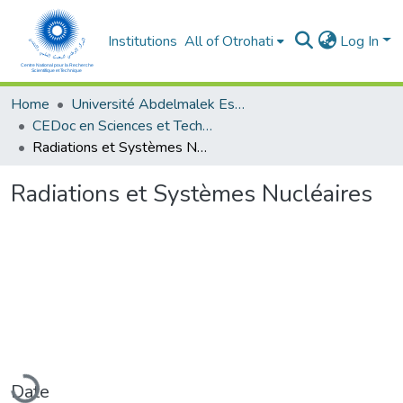
Institutions
All of Otrohati
Log In
Home
Université Abdelmalek Essaâdi - Tétouan
CEDoc en Sciences et Techniques et Sciences Médicales (CED - STSM)
Radiations et Systèmes Nucléaires
Radiations et Systèmes Nucléaires
oading...
Date