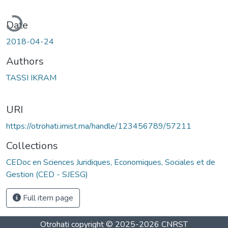
ading...
Date
2018-04-24
Authors
TASSI IKRAM
URI
https://otrohati.imist.ma/handle/123456789/57211
Collections
CEDoc en Sciences Juridiques, Economiques, Sociales et de
Gestion (CED - SJESG)
Full item page
Otrohati
copyright © 2025-2026
CNRST