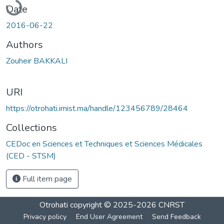
Date
2016-06-22
Authors
Zouheir BAKKALI
URI
https://otrohati.imist.ma/handle/123456789/28464
Collections
CEDoc en Sciences et Techniques et Sciences Médicales
(CED - STSM)
Full item page
Otrohati
copyright © 2025-2026
CNRST
Privacy policy
End User Agreement
Send Feedback