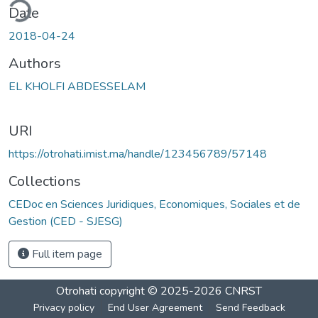
ding...
Date
2018-04-24
Authors
EL KHOLFI ABDESSELAM
URI
https://otrohati.imist.ma/handle/123456789/57148
Collections
CEDoc en Sciences Juridiques, Economiques, Sociales et de
Gestion (CED - SJESG)
Full item page
Otrohati
copyright © 2025-2026
CNRST
Privacy policy
End User Agreement
Send Feedback