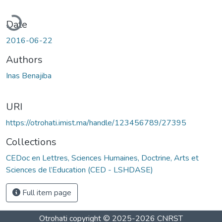
oading...
Date
2016-06-22
Authors
Inas Benajiba
URI
https://otrohati.imist.ma/handle/123456789/27395
Collections
CEDoc en Lettres, Sciences Humaines, Doctrine, Arts et
Sciences de l’Education (CED - LSHDASE)
Full item page
Otrohati
copyright © 2025-2026
CNRST