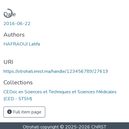
ading...
Date
2016-06-22
Authors
HAFRAOUI Latifa
URI
https://otrohati.imist.ma/handle/123456789/27619
Collections
CEDoc en Sciences et Techniques et Sciences Médicales
(CED - STSM)
Full item page
Otrohati
copyright © 2025-2026
CNRST