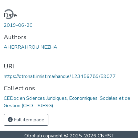
ding...
Date
2019-06-20
Authors
AHERRAHROU NEZHA
URI
https://otrohati.imist.ma/handle/123456789/59077
Collections
CEDoc en Sciences Juridiques, Economiques, Sociales et de
Gestion (CED - SJESG)
Full item page
Otrohati
copyright © 2025-2026
CNRST