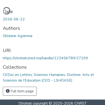
ding...
Date
2016-06-22
Authors
Ghizlane Agzennai
URI
https://otrohati.imist.ma/handle/123456789/27299
Collections
CEDoc en Lettres, Sciences Humaines, Doctrine, Arts et
Sciences de l’Education (CED - LSHDASE)
Full item page
Otrohati
copyright © 2025-2026
CNRST