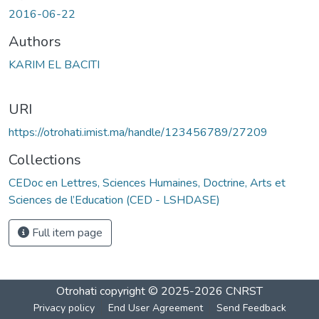
2016-06-22
Authors
KARIM EL BACITI
URI
https://otrohati.imist.ma/handle/123456789/27209
Collections
CEDoc en Lettres, Sciences Humaines, Doctrine, Arts et
Sciences de l’Education (CED - LSHDASE)
Full item page
Otrohati
copyright © 2025-2026
CNRST
Privacy policy
End User Agreement
Send Feedback