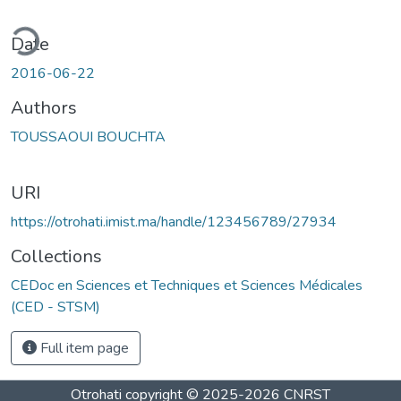
ding...
Date
2016-06-22
Authors
TOUSSAOUI BOUCHTA
URI
https://otrohati.imist.ma/handle/123456789/27934
Collections
CEDoc en Sciences et Techniques et Sciences Médicales
(CED - STSM)
Full item page
Otrohati
copyright © 2025-2026
CNRST