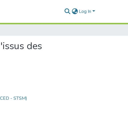
Log In
'issus des
 (CED - STSM)