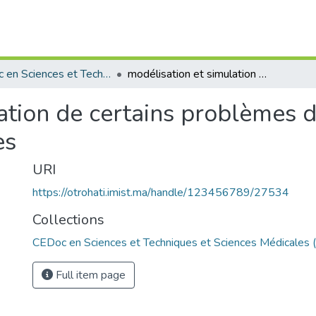
CEDoc en Sciences et Techniques et Sciences Médicales (CED - STSM)
modélisation et simulation de certains problèmes d'issus des phénomènes physiques
ation de certains problèmes d
es
URI
https://otrohati.imist.ma/handle/123456789/27534
Collections
CEDoc en Sciences et Techniques et Sciences Médicales
Full item page