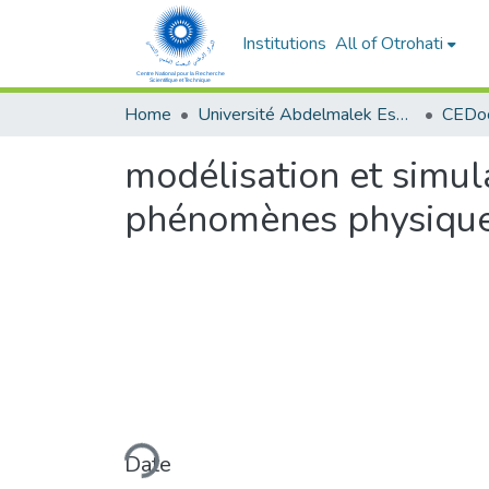
Institutions
All of Otrohati
Home
Université Abdelmalek Essaâdi - Tétouan
modélisation et simul
phénomènes physiqu
Loading...
Date