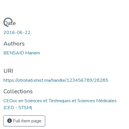
Loading...
Date
2016-06-22
Authors
BENSAID Mariem
URI
https://otrohati.imist.ma/handle/123456789/28285
Collections
CEDoc en Sciences et Techniques et Sciences Médicales
(CED - STSM)
Full item page