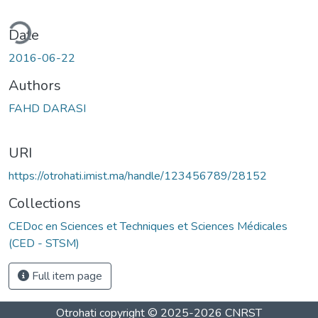
ding...
Date
2016-06-22
Authors
FAHD DARASI
URI
https://otrohati.imist.ma/handle/123456789/28152
Collections
CEDoc en Sciences et Techniques et Sciences Médicales
(CED - STSM)
Full item page
Otrohati
copyright © 2025-2026
CNRST