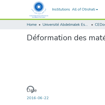
Institutions
All of Otrohati
Home
Université Abdelmalek Essaâdi - Tétouan
Déformation des matér
Loading...
Date
2016-06-22