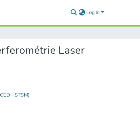
Log In
erferométrie Laser
 (CED - STSM)