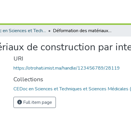
CEDoc en Sciences et Techniques et Sciences Médicales (CED - STSM)
Déformation des matériaux de construction par interferométrie Laser
iaux de construction par int
URI
https://otrohati.imist.ma/handle/123456789/28119
Collections
CEDoc en Sciences et Techniques et Sciences Médicales
Full item page