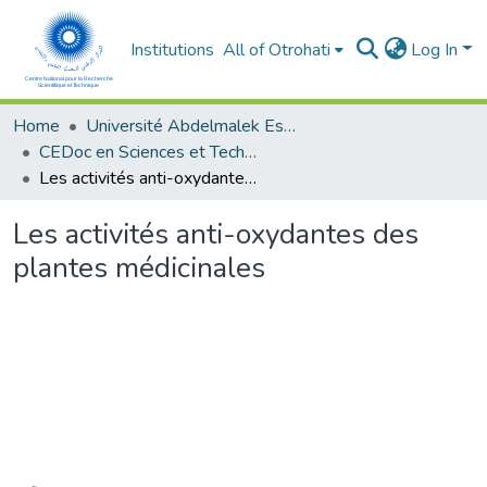
Institutions
All of Otrohati
Log In
Home
Université Abdelmalek Essaâdi - Tétouan
CEDoc en Sciences et Techniques et Sciences Médicales (CED - STSM)
Les activités anti-oxydantes des plantes médicinales
Les activités anti-oxydantes des
plantes médicinales
Loading...