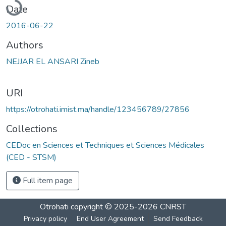
Date
2016-06-22
Authors
NEJJAR EL ANSARI Zineb
URI
https://otrohati.imist.ma/handle/123456789/27856
Collections
CEDoc en Sciences et Techniques et Sciences Médicales
(CED - STSM)
Full item page
Otrohati
copyright © 2025-2026
CNRST
Privacy policy
End User Agreement
Send Feedback