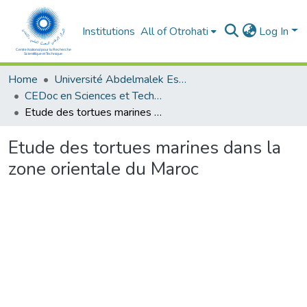
Institutions
All of Otrohati
Log In
Home
Université Abdelmalek Essaâdi - Tétouan
CEDoc en Sciences et Techniques et Sciences Médicales (CED - STSM)
Etude des tortues marines dans la zone orientale du Maroc
Etude des tortues marines dans la
zone orientale du Maroc
Loading...