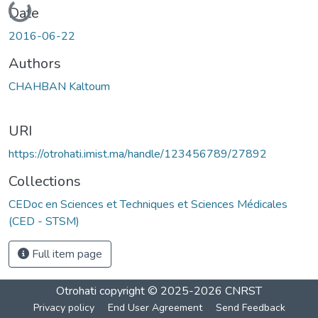
Date
2016-06-22
Authors
CHAHBAN Kaltoum
URI
https://otrohati.imist.ma/handle/123456789/27892
Collections
CEDoc en Sciences et Techniques et Sciences Médicales
(CED - STSM)
Full item page
Otrohati
copyright © 2025-2026
CNRST
Privacy policy
End User Agreement
Send Feedback