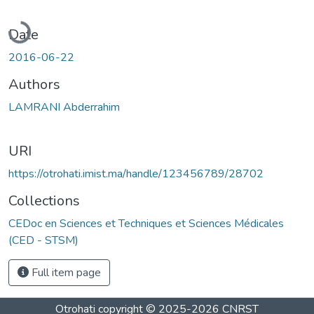
Loading...
Date
2016-06-22
Authors
LAMRANI Abderrahim
URI
https://otrohati.imist.ma/handle/123456789/28702
Collections
CEDoc en Sciences et Techniques et Sciences Médicales
(CED - STSM)
Full item page
Otrohati
copyright © 2025-2026
CNRST