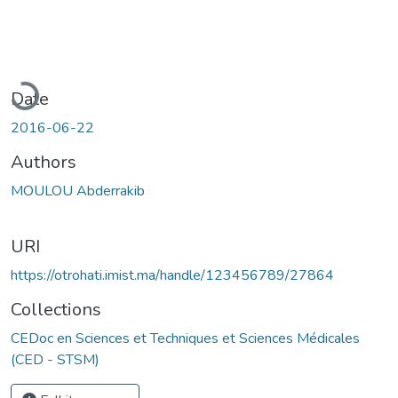
oading...
Date
2016-06-22
Authors
MOULOU Abderrakib
URI
https://otrohati.imist.ma/handle/123456789/27864
Collections
CEDoc en Sciences et Techniques et Sciences Médicales
(CED - STSM)