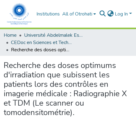
Institutions
All of Otrohati
Log In
Home
Université Abdelmalek Essaâdi - Tétouan
CEDoc en Sciences et Techniques et Sciences Médicales (CED - STSM)
Recherche des doses optimums d'irradiation que subissent les patients lors des contrôles en imagerie médicale : Radiographie X et TDM (Le scanner ou tomodensitométrie).
Recherche des doses optimums
d'irradiation que subissent les
patients lors des contrôles en
imagerie médicale : Radiographie X
et TDM (Le scanner ou
tomodensitométrie).