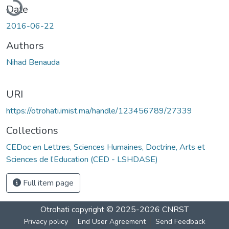
Date
2016-06-22
Authors
Nihad Benauda
URI
https://otrohati.imist.ma/handle/123456789/27339
Collections
CEDoc en Lettres, Sciences Humaines, Doctrine, Arts et
Sciences de l’Education (CED - LSHDASE)
Full item page
Otrohati
copyright © 2025-2026
CNRST
Privacy policy
End User Agreement
Send Feedback