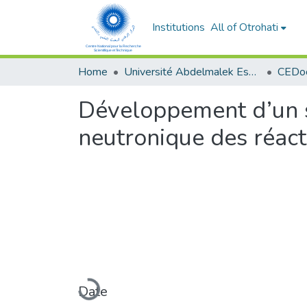
Institutions
All of Otrohati
Home
Université Abdelmalek Essaâdi - Tétouan
Développement d’un s
neutronique des réact
Loading...
Date