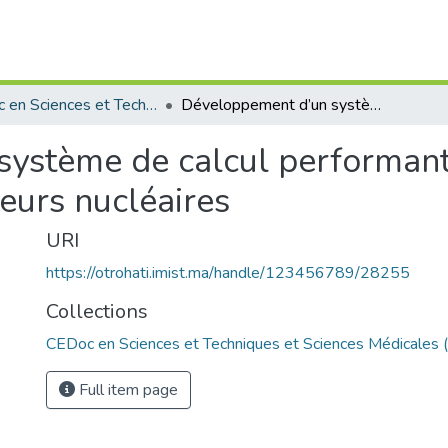
CEDoc en Sciences et Techniques et Sciences Médicales (CED - STSM)
Développement d’un système de calcul performant et d’analyse neutronique des réacteurs nucléaires
ystème de calcul performant
eurs nucléaires
URI
https://otrohati.imist.ma/handle/123456789/28255
Collections
CEDoc en Sciences et Techniques et Sciences Médicales
Full item page