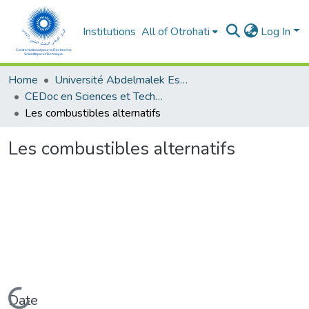
Institutions
All of Otrohati
Log In
Home
Université Abdelmalek Essaâdi - Tétouan
CEDoc en Sciences et Techniques et Sciences Médicales (CED - STSM)
Les combustibles alternatifs
Les combustibles alternatifs
Loading...
Date