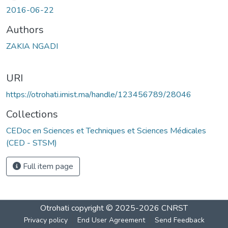
2016-06-22
Authors
ZAKIA NGADI
URI
https://otrohati.imist.ma/handle/123456789/28046
Collections
CEDoc en Sciences et Techniques et Sciences Médicales
(CED - STSM)
Full item page
Otrohati
copyright © 2025-2026
CNRST
Privacy policy
End User Agreement
Send Feedback