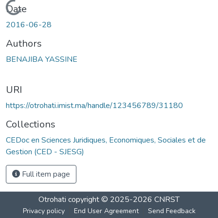
Loading...
Date
2016-06-28
Authors
BENAJIBA YASSINE
URI
https://otrohati.imist.ma/handle/123456789/31180
Collections
CEDoc en Sciences Juridiques, Economiques, Sociales et de
Gestion (CED - SJESG)
Full item page
Otrohati
copyright © 2025-2026
CNRST
Privacy policy
End User Agreement
Send Feedback