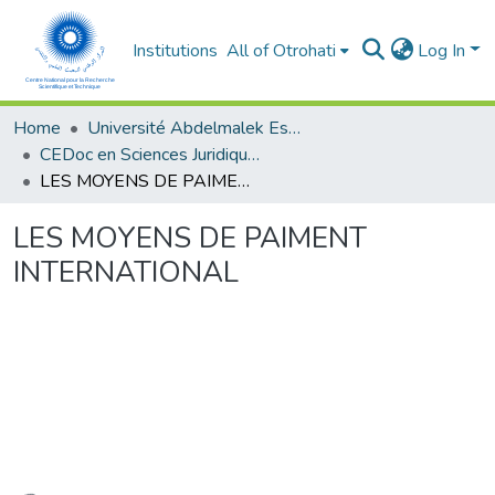
Institutions
All of Otrohati
Log In
Home
Université Abdelmalek Essaâdi - Tétouan
CEDoc en Sciences Juridiques, Economiques, Sociales et de Gestion (CED - SJESG)
LES MOYENS DE PAIMENT INTERNATIONAL
LES MOYENS DE PAIMENT
INTERNATIONAL