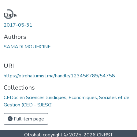
ading...
Date
2017-05-31
Authors
SAMADI MOUHCINE
URI
https://otrohati.imist.ma/handle/123456789/54758
Collections
CEDoc en Sciences Juridiques, Economiques, Sociales et de
Gestion (CED - SJESG)
Full item page
Otrohati
copyright © 2025-2026
CNRST