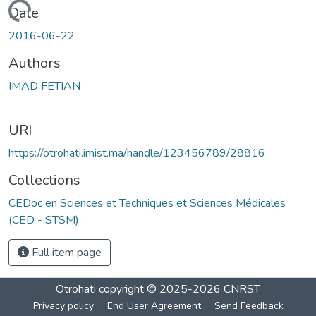
Loading...
Date
2016-06-22
Authors
IMAD FETIAN
URI
https://otrohati.imist.ma/handle/123456789/28816
Collections
CEDoc en Sciences et Techniques et Sciences Médicales
(CED - STSM)
Full item page
Otrohati
copyright © 2025-2026
CNRST
Privacy policy
End User Agreement
Send Feedback