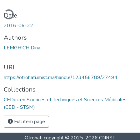
ding...
Date
2016-06-22
Authors
LEMGHICH Dina
URI
https://otrohati.imist.ma/handle/123456789/27494
Collections
CEDoc en Sciences et Techniques et Sciences Médicales
(CED - STSM)
Full item page
Otrohati
copyright © 2025-2026
CNRST