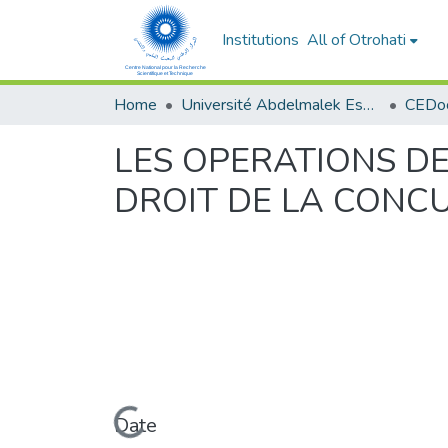
Institutions
All of Otrohati
Home
Université Abdelmalek Essaâdi - Tétouan
LES OPERATIONS D
DROIT DE LA CONC
Loading...
Date