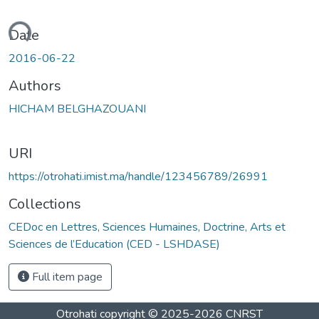
oading...
Date
2016-06-22
Authors
HICHAM BELGHAZOUANI
URI
https://otrohati.imist.ma/handle/123456789/26991
Collections
CEDoc en Lettres, Sciences Humaines, Doctrine, Arts et
Sciences de l’Education (CED - LSHDASE)
Full item page
Otrohati
copyright © 2025-2026
CNRST