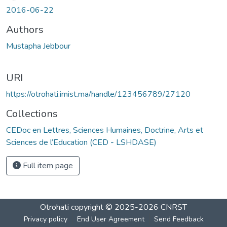
2016-06-22
Authors
Mustapha Jebbour
URI
https://otrohati.imist.ma/handle/123456789/27120
Collections
CEDoc en Lettres, Sciences Humaines, Doctrine, Arts et
Sciences de l’Education (CED - LSHDASE)
Full item page
Otrohati
copyright © 2025-2026
CNRST
Privacy policy
End User Agreement
Send Feedback