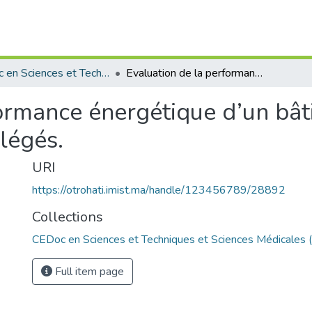
CEDoc en Sciences et Techniques et Sciences Médicales (CED - STSM)
Evaluation de la performance énergétique d’un bâtiment construit à la base des matériaux allégés.
ormance énergétique d’un bâti
légés.
URI
https://otrohati.imist.ma/handle/123456789/28892
Collections
CEDoc en Sciences et Techniques et Sciences Médicales
Full item page