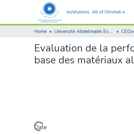
Institutions
All of Otrohati
Home
Université Abdelmalek Essaâdi - Tétouan
Evaluation de la perf
base des matériaux al
Loading...
Date