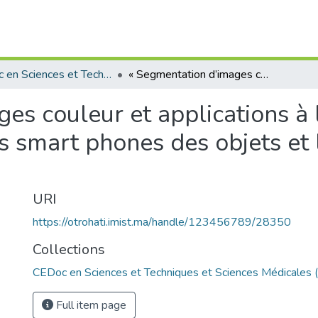
CEDoc en Sciences et Techniques et Sciences Médicales (CED - STSM)
« Segmentation d’images couleur et applications à la détection et la reconnaissance par les smart phones des objets et lieux dans les milieux urbaines »
es couleur et applications à l
s smart phones des objets et 
URI
https://otrohati.imist.ma/handle/123456789/28350
Collections
CEDoc en Sciences et Techniques et Sciences Médicales
Full item page