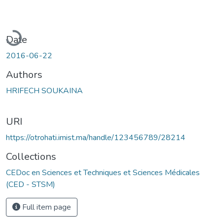
Loading...
Date
2016-06-22
Authors
HRIFECH SOUKAINA
URI
https://otrohati.imist.ma/handle/123456789/28214
Collections
CEDoc en Sciences et Techniques et Sciences Médicales
(CED - STSM)
Full item page