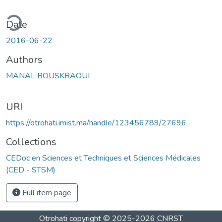
ding...
Date
2016-06-22
Authors
MANAL BOUSKRAOUI
URI
https://otrohati.imist.ma/handle/123456789/27696
Collections
CEDoc en Sciences et Techniques et Sciences Médicales
(CED - STSM)
Full item page
Otrohati
copyright © 2025-2026
CNRST