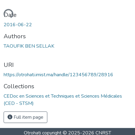
oading...
Date
2016-06-22
Authors
TAOUFIK BEN SELLAK
URI
https://otrohati.imist.ma/handle/123456789/28916
Collections
CEDoc en Sciences et Techniques et Sciences Médicales
(CED - STSM)
Full item page
Otrohati
copyright © 2025-2026
CNRST