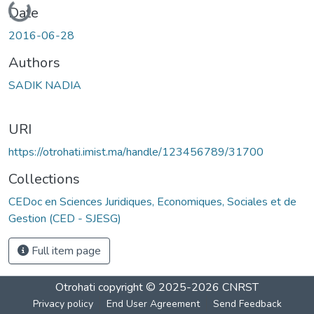
Date
2016-06-28
Authors
SADIK NADIA
URI
https://otrohati.imist.ma/handle/123456789/31700
Collections
CEDoc en Sciences Juridiques, Economiques, Sociales et de
Gestion (CED - SJESG)
Full item page
Otrohati
copyright © 2025-2026
CNRST
Privacy policy
End User Agreement
Send Feedback