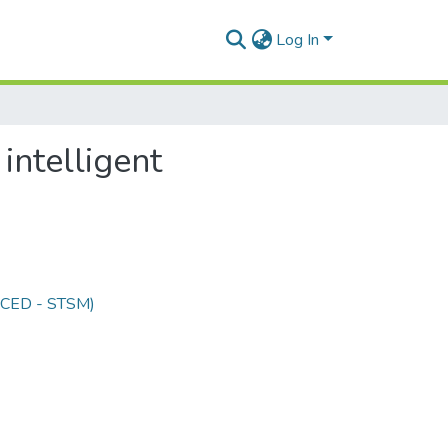
Log In
intelligent
 (CED - STSM)