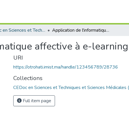
CEDoc en Sciences et Techniques et Sciences Médicales (CED - STSM)
Application de l'informatique affective à e-learning intelligent
matique affective à e-learning 
URI
https://otrohati.imist.ma/handle/123456789/28736
Collections
CEDoc en Sciences et Techniques et Sciences Médicales
Full item page